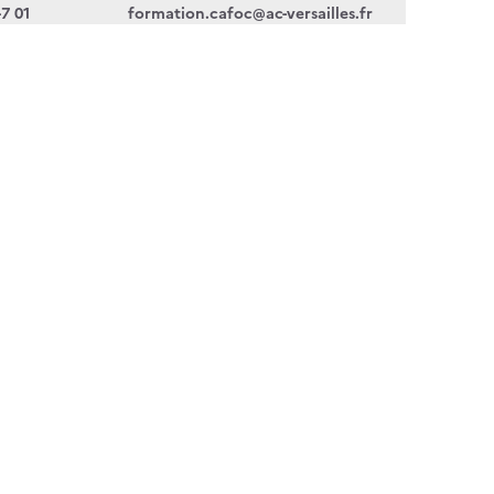
47 01
formation.cafoc@ac-versailles.fr