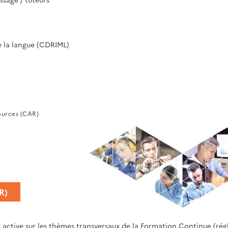
e la langue (CDRIML)
ources (CAR)
R)
e active sur les thèmes transversaux de la Formation Continue (r