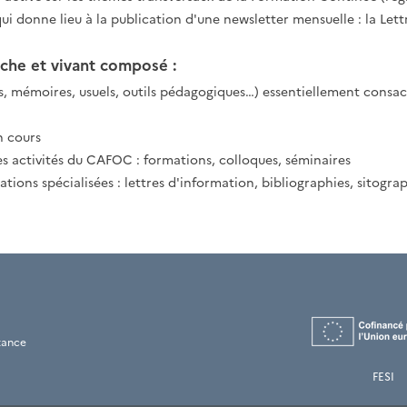
 qui donne lieu à la publication d'une newsletter mensuelle : la Le
iche et vivant composé :
es, mémoires, usuels, outils pédagogiques…) essentiellement consa
n cours
es activités du CAFOC : formations, colloques, séminaires
ons spécialisées : lettres d'information, bibliographies, sitogra
tance
FESI