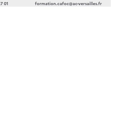
47 01
formation.cafoc@ac-versailles.fr