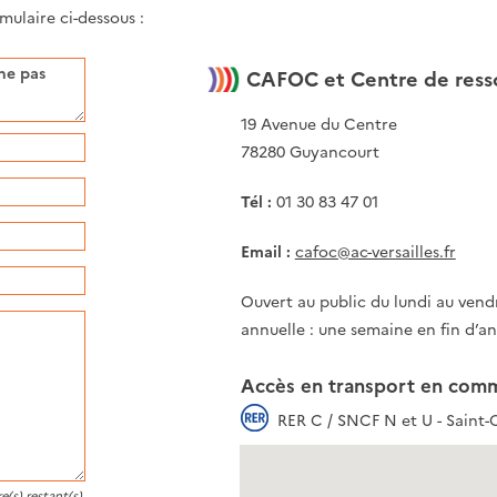
ulaire ci-dessous :
CAFOC et Centre de ress
19 Avenue du Centre
78280 Guyancourt
Tél :
01 30 83 47 01
Email :
cafoc@ac-versailles.fr
Ouvert au public du lundi au vend
annuelle : une semaine en fin d’a
Accès en transport en com
RER C / SNCF N et U - Saint-Q
e(s) restant(s).