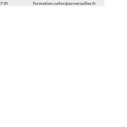
47 01
formation.cafoc@ac-versailles.fr